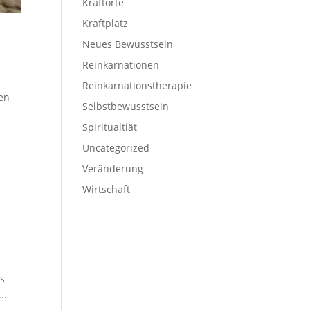
Kraftorte
Kraftplatz
Neues Bewusstsein
Reinkarnationen
Reinkarnations­therapie
en
Selbstbewusstsein
Spiritualtiät
Uncategorized
Veränderung
Wirtschaft
as
..