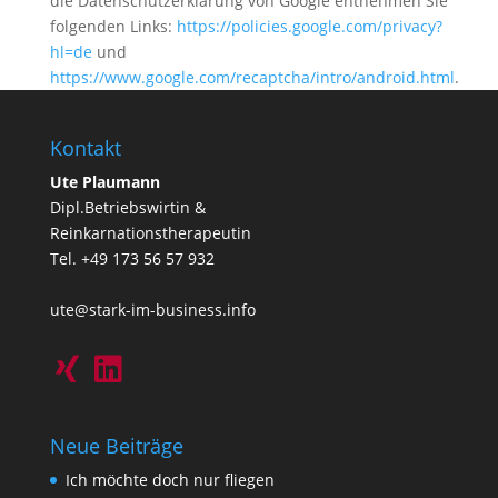
die Datenschutzerklärung von Google entnehmen Sie
folgenden Links:
https://policies.google.com/privacy?
hl=de
und
https://www.google.com/recaptcha/intro/android.html
.
Kontakt
Ute Plaumann
Dipl.Betriebswirtin &
Reinkarnationstherapeutin
Tel. +49 173 56 57 932
ute@stark-im-business.info
Neue Beiträge
Ich möchte doch nur fliegen