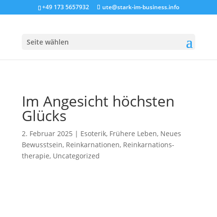
+49 173 5657932
ute@stark-im-business.info
Seite wählen
Im Angesicht höchsten
Glücks
2. Februar 2025
|
Esoterik
,
Frühere Leben
,
Neues
Bewusstsein
,
Reinkarnationen
,
Reinkarnations­
therapie
,
Uncategorized