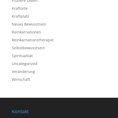
Frühere Leben
Kraftorte
Kraftplatz
Neues Bewusstsein
Reinkarnationen
Reinkarnations­therapie
Selbstbewusstsein
Spiritualtiät
Uncategorized
Veränderung
Wirtschaft
Kontakt