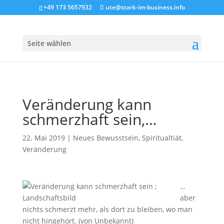
+49 173 5657932
ute@stark-im-business.info
Seite wählen
Veränderung kann
schmerzhaft sein,…
22. Mai 2019
|
Neues Bewusstsein
,
Spiritualtiät
,
Veränderung
…
aber
nichts schmerzt mehr, als dort zu bleiben, wo man
nicht hingehört. (von Unbekannt)